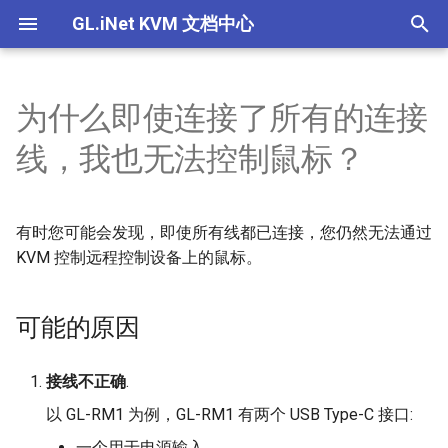
GL.iNet KVM 文档中心
T
y
为什么即使连接了所有的连接
Comet (GL-RM1) V1/V2
GL.iNet KVM的功能
GL.iNet KVM可以控制哪些设
如何通过浏览器本地访问受控
为什么连接了电源线，设备没
如果在 GLKVM 应用程序中找
如何为GL.iNet KVM设置EDID
可能的原因
如果我听不到来自受控设备的
设置EDID
产品概述
产品概述
产品概述
产品概述
p
线，我也无法控制鼠标？
备？我需要安装任何软件才能
设备
有开机？
不到设备，我该怎么办？
音频，该怎么办？
e
使用KVM吗？
Comet PoE (GL-RM1PE)
关于GL.iNet KVM的电源控制
使用 GLKVM 时只能看到桌面
解决方案
设置静态IP
快速设置指南
快速设置指南
快速设置指南
快速设置指南
相关问题
如何通过云服务远程访问受控
通过浏览器在本地访问 KVM
通过 GLKVM 应用程序远程访
壁纸怎么办？
t
如何访问连接到GL.iNet KVM
设备
时出现隐私错误
问时连接失败
有时您可能会发现，即使所有线都已连接，您仍然无法通过
Comet Pro (GL-RM10)
使用 U-Boot 为 KVM 设备救
控制页面介绍
控制页面介绍
控制页面介绍
控制页面介绍
o
的受控设备？
关于 GL.iNet KVM 的常见问题
使用 GLKVM 访问受控设备时
砖
KVM 控制远程控制设备上的鼠标。
如何通过应用程序远程访问受
设备绑定 GLKVM 应用失败怎
显示空白屏幕
Comet X (GL-RM4PE)
s
GLKVM应用程序是否支持
控设备
么办？
设置Hostname
t
可能的原因
ChromeOS/Linux？
BIOS界面未显示在GLKVM中
GL-ATX板
如何通过 Tailscale 远程访问
在 Windows 上安装 GLKVM
a
设置设备伪装
Comet（GL-RM1）可以连接
受控设备
应用程序失败：“代码执行无
手指机器人
接线不正确
.
r
到无线网络吗？
法继续”
设备间共享文件
以 GL-RM1 为例，GL-RM1 有两个 USB Type-C 接口:
t
通过浏览器在本地访问 KVM
一个用于电源输入.