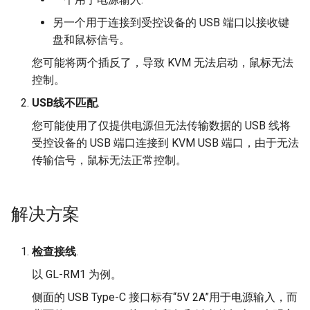
时出现隐私错误
远程安装操作系统
s
另一个用于连接到受控设备的 USB 端口以接收键
e
盘和鼠标信号。
a
您可能将两个插反了，导致 KVM 无法启动，鼠标无法
控制。
r
USB线不匹配
.
c
您可能使用了仅提供电源但无法传输数据的 USB 线将
h
受控设备的 USB 端口连接到 KVM USB 端口，由于无法
i
传输信号，鼠标无法正常控制。
n
g
解决方案
检查接线
.
以 GL-RM1 为例。
侧面的 USB Type-C 接口标有“5V 2A”用于电源输入，而