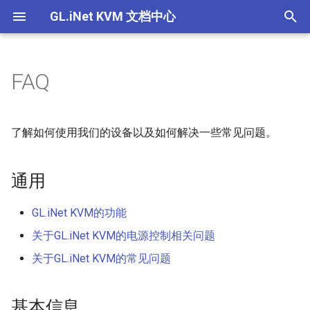
GL.iNet KVM 文档中心
T
y
FAQ
Comet (GL-RM1) V1/V2
GL.iNet KVM的功能
GL.iNet KVM可以控制哪些设
如何通过浏览器本地访问受控
为什么连接了电源线，设备没
如果在 GLKVM 应用程序中找
如何为GL.iNet KVM设置EDID
为什么即使连接了所有的线，
如果我听不到来自受控设备的
设置EDID
产品概述
产品概述
产品概述
产品概述
p
备？我需要安装任何软件才能
设备
有开机？
不到设备，我该怎么办？
我也无法控制鼠标？
音频，该怎么办？
e
使用KVM吗？
Comet PoE (GL-RM1PE)
关于GL.iNet KVM的电源控制
使用 GLKVM 时只能看到桌面
设置静态IP
快速设置指南
快速设置指南
快速设置指南
快速设置指南
了解如何使用我们的设备以及如何解决一些常见问题。
相关问题
如何通过云服务远程访问受控
通过浏览器在本地访问 KVM
通过 GLKVM 应用程序远程访
壁纸怎么办？
使如何修复 macOS 上的鼠标
t
如何访问连接到GL.iNet KVM
设备
时出现隐私错误
问时连接失败
光标覆盖问题？
Comet Pro (GL-RM10)
使用 U-Boot 为 KVM 设备救
控制页面介绍
控制页面介绍
控制页面介绍
控制页面介绍
o
的受控设备？
通用
关于 GL.iNet KVM 的常见问题
使用 GLKVM 访问受控设备时
砖
如何通过应用程序远程访问受
设备绑定 GLKVM 应用失败怎
显示空白屏幕
Comet X (GL-RM4PE)
s
GLKVM应用程序是否支持
控设备
么办？
设置Hostname
GL.iNet KVM的功能
t
ChromeOS/Linux？
BIOS界面未显示在GLKVM中
GL-ATX板
关于GL.iNet KVM的电源控制相关问题
如何通过 Tailscale 远程访问
在 Windows 上安装 GLKVM
a
设置设备伪装
关于GL.iNet KVM的常见问题
Comet（GL-RM1）可以连接
受控设备
应用程序失败：“代码执行无
手指机器人
r
到无线网络吗？
法继续”
设备间共享文件
t
通过浏览器在本地访问 KVM
基本信息