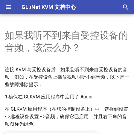
GL.iNet KVM 文档中心
T
y
如果我听不到来自受控设备的
Comet (GL-RM1) V1/V2
GL.iNet KVM的功能
GL.iNet KVM可以控制哪些设
如何通过浏览器本地访问受控
为什么连接了电源线，设备没
如果在 GLKVM 应用程序中找
如何为GL.iNet KVM设置EDID
为什么即使连接了所有的线，
设置EDID
产品概述
产品概述
产品概述
产品概述
p
音频，该怎么办？
备？我需要安装任何软件才能
设备
有开机？
不到设备，我该怎么办？
我也无法控制鼠标？
e
使用KVM吗？
Comet PoE (GL-RM1PE)
关于GL.iNet KVM的电源控制
使用 GLKVM 时只能看到桌面
设置静态IP
快速设置指南
快速设置指南
快速设置指南
快速设置指南
相关问题
如何通过云服务远程访问受控
通过浏览器在本地访问 KVM
通过 GLKVM 应用程序远程访
壁纸怎么办？
使如何修复 macOS 上的鼠标
t
如何访问连接到GL.iNet KVM
设备
时出现隐私错误
问时连接失败
光标覆盖问题？
连接 KVM 与受控设备后，如果您听不到来自受控设备的音
Comet Pro (GL-RM10)
使用 U-Boot 为 KVM 设备救
控制页面介绍
控制页面介绍
控制页面介绍
控制页面介绍
o
的受控设备？
关于 GL.iNet KVM 的常见问题
使用 GLKVM 访问受控设备时
砖
频，例如，在受控设备上播放视频时听不到音频，以下是一
如何通过应用程序远程访问受
设备绑定 GLKVM 应用失败怎
显示空白屏幕
Comet X (GL-RM4PE)
些故障排除提示：
s
GLKVM应用程序是否支持
控设备
么办？
设置Hostname
t
1.确保在 GLKVM 应用程序中启用了 Audio。
ChromeOS/Linux？
BIOS界面未显示在GLKVM中
GL-ATX板
如何通过 Tailscale 远程访问
在 Windows 上安装 GLKVM
a
设置设备伪装
在 GLKVM 应用程序（在您的控制设备上）中，选择到设置
Comet（GL-RM1）可以连接
受控设备
应用程序失败：“代码执行无
手指机器人
- >远程设备设置 - >音频，确保它已启用，并且右下角的音
r
到无线网络吗？
法继续”
设备间共享文件
频图标为绿色。
t
通过浏览器在本地访问 KVM