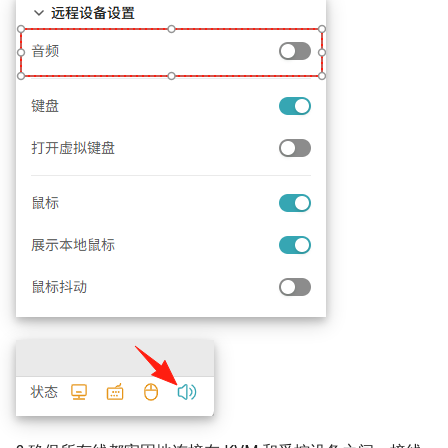
时出现隐私错误
远程安装操作系统
s
e
a
r
c
h
i
n
g