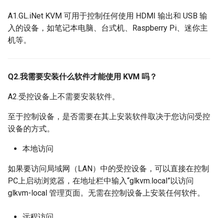
时出现隐私错误
远程安装操作系统
s
A1.GL.iNet KVM 可用于控制任何使用 HDMI 输出和 USB 输
e
入的设备，如笔记本电脑、台式机、Raspberry Pi、迷你主
机等。
a
r
Q2.我需要安装什么软件才能使用 KVM 吗？
c
h
A2.受控设备上不需要安装软件。
i
至于控制设备，是否需要在其上安装软件取决于您访问受控
设备的方式。
n
g
本地访问
如果要访问局域网（LAN）中的受控设备，可以直接在控制
PC上启动浏览器，在地址栏中输入“glkvm.local”以访问
glkvm-local 管理页面。无需在控制设备上安装任何软件。
远程访问