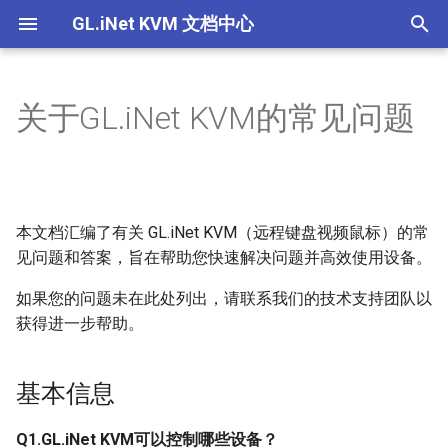
GL.iNet KVM 文档中心
T
y
关于GL.iNet KVM的常见问题
Comet (GL-RM1) V1/V2
基本信息
GL.iNet KVM可以控制哪些设
如何通过浏览器本地访问受控
为什么连接了电源线，设备没
如果在 GLKVM 应用程序中找
如何为GL.iNet KVM设置EDID
为什么即使连接了所有的线，
如果我听不到来自受控设备的
设置EDID
产品概述
产品概述
产品概述
产品概述
p
备？我需要安装任何软件才能
设备
有开机？
不到设备，我该怎么办？
我也无法控制鼠标？
音频，该怎么办？
e
使用KVM吗？
Comet PoE (GL-RM1PE)
电源控制相关
使用 GLKVM 时只能看到桌面
设置静态IP
快速设置指南
快速设置指南
快速设置指南
快速设置指南
如何通过云服务远程访问受控
通过浏览器在本地访问 KVM
通过 GLKVM 应用程序远程访
壁纸怎么办？
使如何修复 macOS 上的鼠标
t
如何访问连接到GL.iNet KVM
设备
时出现隐私错误
问时连接失败
光标覆盖问题？
本文档汇编了有关 GL.iNet KVM（远程键盘视频鼠标）的常
Comet Pro (GL-RM10)
常见问题
使用 U-Boot 为 KVM 设备救
控制页面介绍
控制页面介绍
控制页面介绍
控制页面介绍
o
的受控设备？
使用 GLKVM 访问受控设备时
砖
见问题和答案，旨在帮助您快速解决问题并高效使用设备。
如何通过应用程序远程访问受
设备绑定 GLKVM 应用失败怎
显示空白屏幕
Comet X (GL-RM4PE)
故障排除
s
如果您的问题未在此处列出，请联系我们的技术支持团队以
GLKVM应用程序是否支持
控设备
么办？
设置Hostname
t
获得进一步帮助。
ChromeOS/Linux？
BIOS界面未显示在GLKVM中
GL-ATX板
如何通过 Tailscale 远程访问
在 Windows 上安装 GLKVM
a
设置设备伪装
Comet（GL-RM1）可以连接
受控设备
应用程序失败：“代码执行无
手指机器人
基本信息
r
到无线网络吗？
法继续”
设备间共享文件
t
通过浏览器在本地访问 KVM
Q1.GL.iNet KVM可以控制哪些设备？