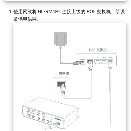
时出现隐私错误
远程安装操作系统
g
音频问题
使用网线将 GL-RM4PE 连接上级的 POE 交换机，给设
s
备供电供网。
e
a
r
c
h