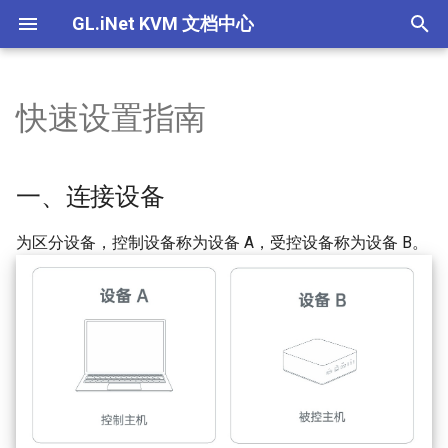
GL.iNet KVM 文档中心
I
n
快速设置指南
产品概述
产品概述
产品概述
一、连接设备
通用
设置EDID
GL.iNet KVM的功能
GL.iNet KVM可以控制哪些
如何通过浏览器本地访问
为什么连接了电源线，设
如果在 GLKVM 应用程序
如何为GL.iNet KVM设置ED
为什么即使连接了所有的
如果我听不到来自受控设
i
备？我需要安装任何软件
设备
有开机？
不到设备，我该怎么办？
我也无法控制鼠标？
音频，该怎么办？
t
使用KVM吗？
快速设置指南
快速设置指南
快速设置指南
二、本地访问
基本信息
设置静态IP
关于GL.iNet KVM的电源控
使用 GLKVM 时只能看到
一、连接设备
相关问题
如何通过云服务远程访问
通过浏览器在本地访问 KV
通过 GLKVM 应用程序远
壁纸怎么办？
使如何修复 macOS 上的鼠
i
如何访问连接到GL.iNet KV
设备
时出现隐私错误
问时连接失败
光标覆盖问题？
控制页面介绍
控制页面介绍
控制页面介绍
三、远程访问 GL-RM4PE
本地与远程访问
使用 U-Boot 为 KVM 设备救
为区分设备，控制设备称为设备 A，受控设备称为设备 B。
a
的受控设备？
砖
关于 GL.iNet KVM 的常见
使用 GLKVM 访问受控设
如何通过应用程序远程访
设备绑定 GLKVM 应用失
显示空白屏幕
设备电源问题
①通过云服务
l
GLKVM应用程序是否支持
控设备
么办？
设置Hostname
i
ChromeOS/Linux？
BIOS界面未显示在GLKVM
应用程序问题
②通过 GLKVM 应用程序
如何通过 Tailscale 远程访
在 Windows 上安装 GLKV
z
设置设备伪装
Comet（GL-RM1）可以连
受控设备
应用程序失败：“代码执行
显示问题
③通过 Tailscale
i
到无线网络吗？
法继续”
设备间共享文件
n
通过浏览器在本地访问 KV
键鼠问题