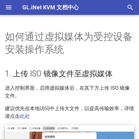
GL.iNet KVM 文档中心
T
y
如何通过虚拟媒体为受控设备
Comet (GL-RM1) V1/V2
通用
1. 上传 ISO 镜像文件至虚拟媒
产品概述
产品概述
产品概述
产品概述
GL.iNet KVM的功能
GL.iNet KVM可以控制哪些
如何通过浏览器本地访问
为什么连接了电源线，设
如果在 GLKVM 应用程序
如何为GL.iNet KVM设置ED
为什么即使连接了所有的
如果我听不到来自受控设
p
安装操作系统
体
备？我需要安装任何软件
设备
有开机？
不到设备，我该怎么办？
我也无法控制鼠标？
音频，该怎么办？
e
使用KVM吗？
Comet PoE (GL-RM1PE)
基本信息
快速设置指南
快速设置指南
快速设置指南
快速设置指南
关于GL.iNet KVM的电源控
使用 GLKVM 时只能看到
2. 选择镜像挂载
相关问题
如何通过云服务远程访问
通过浏览器在本地访问 KV
通过 GLKVM 应用程序远
壁纸怎么办？
使如何修复 macOS 上的鼠
t
1. 上传 ISO 镜像文件至虚拟媒体
如何访问连接到GL.iNet KV
设备
时出现隐私错误
问时连接失败
光标覆盖问题？
Comet Pro (GL-RM10)
本地与远程访问
控制页面介绍
控制页面介绍
控制页面介绍
控制页面介绍
o
的受控设备？
3. 重启受控设备并进入 BIOS
关于 GL.iNet KVM 的常见
使用 GLKVM 访问受控设
设置界面
如何通过应用程序远程访
设备绑定 GLKVM 应用失
显示空白屏幕
Comet X (GL-RM4PE)
设备电源问题
s
进入控制界面，启用虚拟媒体后，在其下方上传 ISO 镜像
GLKVM应用程序是否支持
控设备
么办？
文件。
t
ChromeOS/Linux？
4. 设置虚拟媒体为首选启动项
BIOS界面未显示在GLKVM
GL-ATX板
应用程序问题
建议优先在本地访问中上传大文件，以提高传输效率，详情
如何通过 Tailscale 远程访
在 Windows 上安装 GLKV
a
请点击
此处
Comet（GL-RM1）可以连
受控设备
应用程序失败：“代码执行
5. 安装操作系统
手指机器人
显示问题
r
到无线网络吗？
法继续”
t
通过浏览器在本地访问 KV
键鼠问题