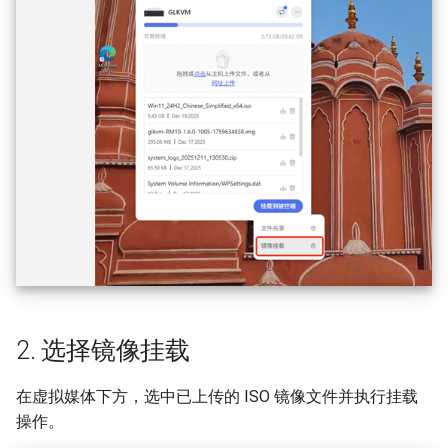
时出现隐私错误
s
音频问题
e
a
r
c
h
i
n
g
2. 选择镜像挂载
在虚拟媒体下方，选中已上传的 ISO 镜像文件并执行挂载
操作。