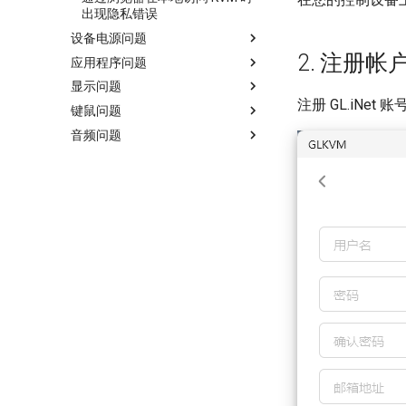
出现隐私错误
设备电源问题
2. 注册帐
应用程序问题
为什么连接了电源线，设备没有
开机？
显示问题
如果在 GLKVM 应用程序中找不
通过浏览器在本地访问 KVM 时
到设备，我该怎么办？
注册 GL.iNe
键鼠问题
如何为GL.iNet KVM设置EDID
出现隐私错误
通过 GLKVM 应用程序远程访问
音频问题
使用 GLKVM 时只能看到桌面壁
为什么即使连接了所有的线，我
时连接失败
纸怎么办？
也无法控制鼠标？
如果我听不到来自受控设备的音
设备绑定 GLKVM 应用失败怎么
使用 GLKVM 访问受控设备时显
使如何修复 macOS 上的鼠标光
频，该怎么办？
办？
示空白屏幕
标覆盖问题？
在 Windows 上安装 GLKVM 应用
BIOS界面未显示在GLKVM中
程序失败：“代码执行无法继续”