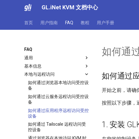
GL.iNet KVM 文档中心
首页
用户指南
FAQ
教程
用户手册
如何通
FAQ
通用
基本信息
GL.iNet KVM的功能
如何通过
本地与远程访问
关于GL.iNet KVM的电源控制相
GL.iNet KVM可以控制哪些设
关问题
备？我需要安装任何软件才能使
如何通过浏览器本地访问受控设
用KVM吗？
关于 GL.iNet KVM 的常见问题
备
开始之前，请确保被
如何访问连接到GL.iNet KVM的
如何通过云服务远程访问受控设
受控设备？
备
按照以下步骤，通
GLKVM应用程序是否支持
如何通过应用程序远程访问受控
ChromeOS/Linux？
设备
Comet（GL-RM1）可以连接到
1. 安装 G
如何通过 Tailscale 远程访问受
无线网络吗？
控设备
通过浏览器在本地访问 KVM 时
在您的控制设备