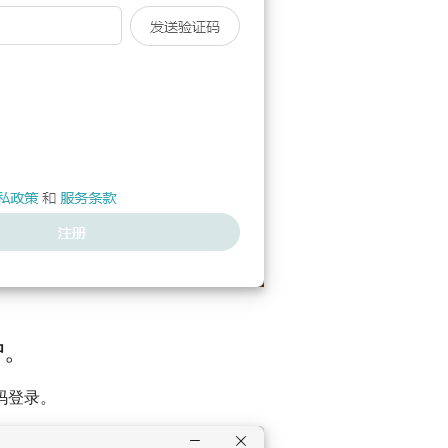
户。
码登录。