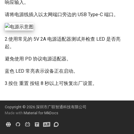
时出现隐私错误
远程安装操作系统
响应输入。
s
请将电源线插入以太网端口旁边的 USB Type-C 端口。
e
a
r
2.使用常见的 5V 2A 电源适配器测试并检查 LED 是否亮
起。
c
h
避免使用 PD 协议电源适配器。
i
蓝色 LED 常亮表示设备正在启动。
n
3.按住 重置 按钮 8 秒以上可恢复出厂设置。
g
Copyright © 2026 深圳市广联智通科技有限公司
Made with
Material for MkDocs