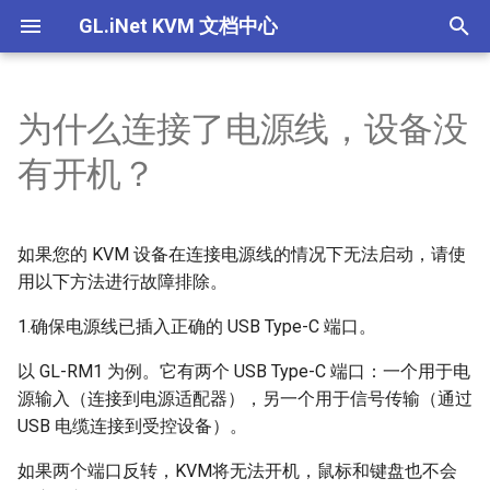
GL.iNet KVM 文档中心
T
y
为什么连接了电源线，设备没
Comet (GL-RM1) V1/V2
GL.iNet KVM的功能
GL.iNet KVM可以控制哪些设
如何通过浏览器本地访问受控
如果在 GLKVM 应用程序中找
如何为GL.iNet KVM设置EDID
为什么即使连接了所有的线，
如果我听不到来自受控设备的
设置EDID
产品概述
产品概述
产品概述
产品概述
p
有开机？
备？我需要安装任何软件才能
设备
不到设备，我该怎么办？
我也无法控制鼠标？
音频，该怎么办？
e
使用KVM吗？
Comet PoE (GL-RM1PE)
关于GL.iNet KVM的电源控制
使用 GLKVM 时只能看到桌面
设置静态IP
快速设置指南
快速设置指南
快速设置指南
快速设置指南
相关问题
如何通过云服务远程访问受控
通过 GLKVM 应用程序远程访
壁纸怎么办？
使如何修复 macOS 上的鼠标
t
如何访问连接到GL.iNet KVM
设备
问时连接失败
光标覆盖问题？
如果您的 KVM 设备在连接电源线的情况下无法启动，请使
Comet Pro (GL-RM10)
使用 U-Boot 为 KVM 设备救
控制页面介绍
控制页面介绍
控制页面介绍
控制页面介绍
o
的受控设备？
关于 GL.iNet KVM 的常见问题
使用 GLKVM 访问受控设备时
砖
用以下方法进行故障排除。
如何通过应用程序远程访问受
设备绑定 GLKVM 应用失败怎
显示空白屏幕
Comet X (GL-RM4PE)
s
1.确保电源线已插入正确的 USB Type-C 端口。
GLKVM应用程序是否支持
控设备
么办？
设置Hostname
t
ChromeOS/Linux？
BIOS界面未显示在GLKVM中
GL-ATX板
以 GL-RM1 为例。它有两个 USB Type-C 端口：一个用于电
如何通过 Tailscale 远程访问
在 Windows 上安装 GLKVM
a
设置设备伪装
源输入（连接到电源适配器），另一个用于信号传输（通过
Comet（GL-RM1）可以连接
受控设备
应用程序失败：“代码执行无
手指机器人
USB 电缆连接到受控设备）。
r
到无线网络吗？
法继续”
设备间共享文件
t
通过浏览器在本地访问 KVM
如果两个端口反转，KVM将无法开机，鼠标和键盘也不会