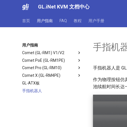
GL.iNet KVM 文档中心
首页
用户指南
FAQ
教程
用户手册
手指机
用户指南
Comet (GL-RM1) V1/V2
Comet PoE (GL-RM1PE)
产品概述
手指机器人是 GL
Comet Pro (GL-RM10)
快速设置指南
产品概述
Comet X (GL-RM4PE)
控制页面介绍
快速设置指南
产品概述
作为物理按钮仿
GL-ATX板
控制页面介绍
快速设置指南
产品概述
池续航时间长达
手指机器人
控制页面介绍
快速设置指南
控制页面介绍