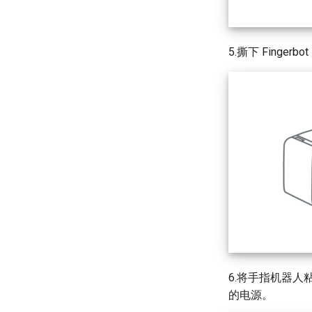
5.撕下 Finge
6.将手指机器
的电源。