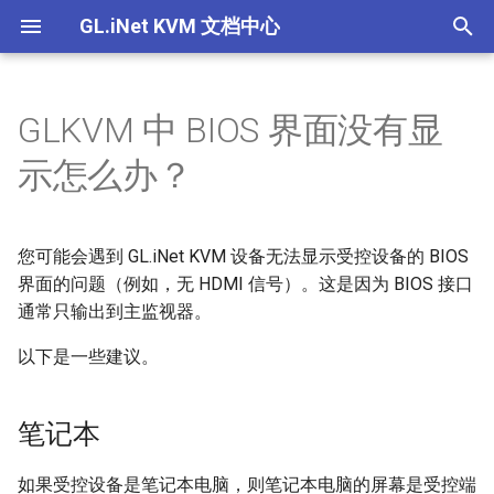
GL.iNet KVM 文档中心
T
y
GLKVM 中 BIOS 界面没有显
Comet (GL-RM1) V1/V2
GL.iNet KVM的功能
GL.iNet KVM可以控制哪些设
如何通过浏览器本地访问受控
为什么连接了电源线，设备没
如果在 GLKVM 应用程序中找
笔记本
为什么即使连接了所有的线，
如果我听不到来自受控设备的
设置EDID
产品概述
产品概述
产品概述
产品概述
p
示怎么办？
备？我需要安装任何软件才能
设备
有开机？
不到设备，我该怎么办？
我也无法控制鼠标？
音频，该怎么办？
e
使用KVM吗？
Comet PoE (GL-RM1PE)
关于GL.iNet KVM的电源控制
桌面
设置静态IP
快速设置指南
快速设置指南
快速设置指南
快速设置指南
相关问题
如何通过云服务远程访问受控
通过浏览器在本地访问 KVM
通过 GLKVM 应用程序远程访
使如何修复 macOS 上的鼠标
t
如何访问连接到GL.iNet KVM
设备
时出现隐私错误
问时连接失败
光标覆盖问题？
您可能会遇到 GL.iNet KVM 设备无法显示受控设备的 BIOS
Comet Pro (GL-RM10)
使用 U-Boot 为 KVM 设备救
控制页面介绍
控制页面介绍
控制页面介绍
控制页面介绍
o
的受控设备？
关于 GL.iNet KVM 的常见问题
砖
界面的问题（例如，无 HDMI 信号）。这是因为 BIOS 接口
如何通过应用程序远程访问受
设备绑定 GLKVM 应用失败怎
Comet X (GL-RM4PE)
通常只输出到主监视器。
s
GLKVM应用程序是否支持
控设备
么办？
设置Hostname
t
以下是一些建议。
ChromeOS/Linux？
GL-ATX板
如何通过 Tailscale 远程访问
在 Windows 上安装 GLKVM
a
设置设备伪装
Comet（GL-RM1）可以连接
受控设备
应用程序失败：“代码执行无
手指机器人
笔记本
r
到无线网络吗？
法继续”
设备间共享文件
t
通过浏览器在本地访问 KVM
如果受控设备是笔记本电脑，则笔记本电脑的屏幕是受控端