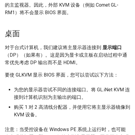
时出现隐私错误
远程安装操作系统
s
的主监视器。因此，外部 KVM 设备（例如 Comet GL-
RM1）将不会显示 BIOS 界面。
e
a
桌面
r
对于台式计算机，我们建议将主显示器连接到
显示端口
c
（DP）（如果有）。这是因为显卡或主板在启动过程中通
h
常优先考虑 DP 输出而不是 HDMI。
i
要使 GLKVM 显示 BIOS 界面，您可以尝试以下方法：
n
为您的显示器尝试不同的连接端口。将 GL.iNet KVM 连
g
接到计算机识别为主输出的端口。
购买 1 对 2 高清线分配器，并使用它将主显示器镜像到
KVM 设备。
注意：当受控设备在 Windows PE 系统上运行时，也可能