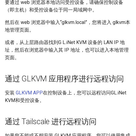
时出现隐私错误
远程安装操作系统
要通过 web 浏览器本地访问受控设备，请确保控制设备
s
（即主机）和受控设备位于同一局域网中。
e
然后在 web 浏览器中输入“glkvm.local”，您将进入 glkvm本
a
地管理页面。
r
或者，从上层路由器找到G L.iNet KVM 设备的 LAN IP 地
c
址，然后在浏览器中输入其 IP 地址，也可以进入本地管理
页面。
h
i
通过 GLKVM 应用程序进行远程访问
n
g
安装
GLKVM APP
在控制设备上，您可以远程访问GL.iNet
KVM和受控设备。
通过 Tailscale 进行远程访问
如果您不能或不想安装 GLKVM 应用程序，您可以使用集成