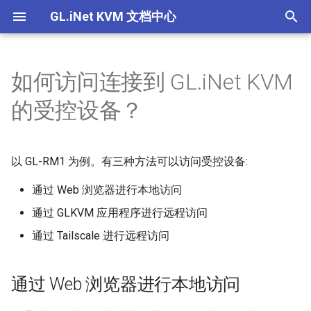
GL.iNet KVM 文档中心
T
y
如何访问连接到 GL.iNet KVM
Comet (GL-RM1) V1/V2
GL.iNet KVM的功能
通过 Web 浏览器进行本地访
如何通过浏览器本地访问受控
为什么连接了电源线，设备没
如果在 GLKVM 应用程序中找
如何为GL.iNet KVM设置EDID
为什么即使连接了所有的线，
如果我听不到来自受控设备的
设置EDID
产品概述
产品概述
产品概述
产品概述
p
的受控设备？
问
设备
有开机？
不到设备，我该怎么办？
我也无法控制鼠标？
音频，该怎么办？
e
Comet PoE (GL-RM1PE)
关于GL.iNet KVM的电源控制
使用 GLKVM 时只能看到桌面
设置静态IP
快速设置指南
快速设置指南
快速设置指南
快速设置指南
相关问题
通过 GLKVM 应用程序进行远
如何通过云服务远程访问受控
通过浏览器在本地访问 KVM
通过 GLKVM 应用程序远程访
壁纸怎么办？
使如何修复 macOS 上的鼠标
t
程访问
设备
时出现隐私错误
问时连接失败
光标覆盖问题？
以 GL-RM1 为例。有三种方法可以访问受控设备:
Comet Pro (GL-RM10)
使用 U-Boot 为 KVM 设备救
控制页面介绍
控制页面介绍
控制页面介绍
控制页面介绍
o
关于 GL.iNet KVM 的常见问题
使用 GLKVM 访问受控设备时
砖
通过 Web 浏览器进行本地访问
通过 Tailscale 进行远程访问
如何通过应用程序远程访问受
设备绑定 GLKVM 应用失败怎
显示空白屏幕
Comet X (GL-RM4PE)
s
控设备
么办？
设置Hostname
通过 GLKVM 应用程序进行远程访问
t
BIOS界面未显示在GLKVM中
GL-ATX板
通过 Tailscale 进行远程访问
如何通过 Tailscale 远程访问
在 Windows 上安装 GLKVM
a
设置设备伪装
受控设备
应用程序失败：“代码执行无
手指机器人
r
法继续”
设备间共享文件
通过 Web 浏览器进行本地访问
t
通过浏览器在本地访问 KVM