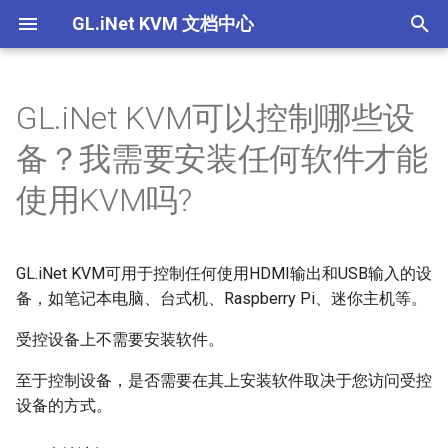
GL.iNet KVM 文档中心
T
y
GL.iNet KVM可以控制哪些设
Comet (GL-RM1) V1/V2
GL.iNet KVM的功能
如何通过浏览器本地访问受控
为什么连接了电源线，设备没
如果在 GLKVM 应用程序中找
如何为GL.iNet KVM设置EDID
为什么即使连接了所有的线，
如果我听不到来自受控设备的
设置EDID
产品概述
产品概述
产品概述
产品概述
p
备？我需要安装任何软件才能
设备
有开机？
不到设备，我该怎么办？
我也无法控制鼠标？
音频，该怎么办？
e
Comet PoE (GL-RM1PE)
关于GL.iNet KVM的电源控制
使用 GLKVM 时只能看到桌面
设置静态IP
快速设置指南
快速设置指南
快速设置指南
快速设置指南
使用KVM吗?
相关问题
如何通过云服务远程访问受控
通过浏览器在本地访问 KVM
通过 GLKVM 应用程序远程访
壁纸怎么办？
使如何修复 macOS 上的鼠标
t
设备
时出现隐私错误
问时连接失败
光标覆盖问题？
Comet Pro (GL-RM10)
使用 U-Boot 为 KVM 设备救
控制页面介绍
控制页面介绍
控制页面介绍
控制页面介绍
o
关于 GL.iNet KVM 的常见问题
使用 GLKVM 访问受控设备时
砖
GL.iNet KVM可用于控制任何使用HDMI输出和USB输入的设
如何通过应用程序远程访问受
设备绑定 GLKVM 应用失败怎
显示空白屏幕
Comet X (GL-RM4PE)
s
备，如笔记本电脑、台式机、Raspberry Pi、迷你主机等。
控设备
么办？
设置Hostname
t
BIOS界面未显示在GLKVM中
GL-ATX板
受控设备上不需要安装软件。
如何通过 Tailscale 远程访问
在 Windows 上安装 GLKVM
a
设置设备伪装
受控设备
应用程序失败：“代码执行无
手指机器人
至于控制设备，是否需要在其上安装软件取决于您访问受控
r
法继续”
设备间共享文件
设备的方式。
t
通过浏览器在本地访问 KVM