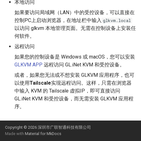
时出现隐私错误
远程安装操作系统
本地访问
s
如果要访问局域网（LAN）中的受控设备，可以直接在
e
控制PC上启动浏览器，在地址栏中输入
glkvm.local
a
以访问 glkvm 本地管理页面。无需在控制设备上安装任
何软件。
r
远程访问
c
如果您的控制设备是 Windows 或 macOS，您可以安装
h
GLKVM APP
远程访问 GL.iNet KVM 和受控设备。
i
或者，如果您无法或不想安装 GLKVM 应用程序，也可
以使用
Tailscale
实现远程访问。这样，只需在浏览器
n
中输入 KVM 的 Tailscale 虚拟IP，即可直接访问
g
GL.iNet KVM 和受控设备，而无需安装 GLKVM 应用程
序。
Copyright © 2026 深圳市广联智通科技有限公司
Made with
Material for MkDocs